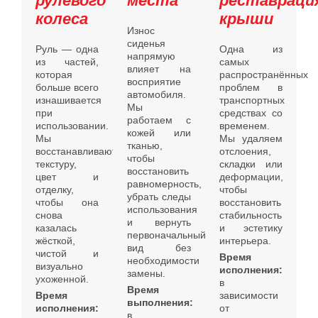
рулевого
места
реставраци
колеса
крыши
Износ
сиденья
Руль — одна
Одна из
напрямую
из частей,
самых
влияет на
которая
распространённых
восприятие
больше всего
проблем в
автомобиля.
изнашивается
транспортных
Мы
при
средствах со
работаем с
использовании.
временем.
кожей или
Мы
Мы удаляем
тканью,
восстанавливают
отслоения,
чтобы
текстуру,
складки или
восстановить
цвет и
деформации,
равномерность,
отделку,
чтобы
убрать следы
чтобы она
восстановить
использования
снова
стабильность
и вернуть
казалась
и эстетику
первоначальный
жёсткой,
интерьера.
вид без
чистой и
Время
необходимости
визуально
исполнения:
замены.
ухоженной.
в
Время
Время
зависимости
выполнения:
исполнения:
от
в