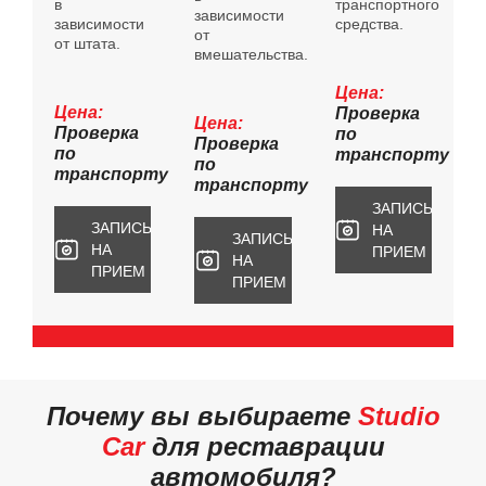
в
транспортного
зависимости
зависимости
средства.
от
от штата.
вмешательства.
Цена:
Цена:
Проверка
Цена:
Проверка
по
Проверка
по
транспорту
по
транспорту
транспорту
ЗАПИСЬ
ЗАПИСЬ
НА
ЗАПИСЬ
НА
ПРИЕМ
НА
ПРИЕМ
ПРИЕМ
Почему вы выбираете
Studio
Car
для реставрации
автомобиля?