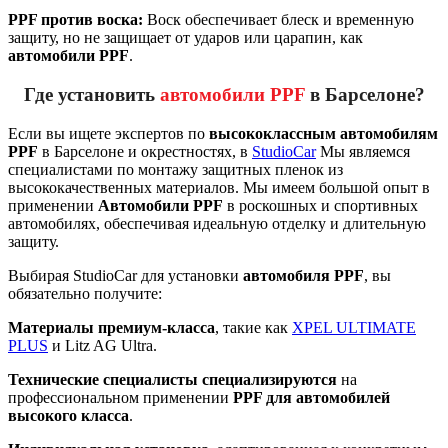
PPF против воска:
Воск обеспечивает блеск и временную
защиту, но не защищает от ударов или царапин, как
автомобили PPF
.
Где установить
автомобили PPF
в Барселоне?
Если вы ищете экспертов по
высококлассным автомобилям
PPF
в Барселоне и окрестностях, в
StudioCar
Мы являемся
специалистами по монтажу защитных пленок из
высококачественных материалов. Мы имеем большой опыт в
применении
Автомобили PPF
в роскошных и спортивных
автомобилях, обеспечивая идеальную отделку и длительную
защиту.
Выбирая StudioCar для
установки
автомобиля PPF
, вы
обязательно получите:
Материалы премиум-класса
, такие как
XPEL ULTIMATE
PLUS
и Litz AG Ultra.
Технические специалисты специализируются
на
профессиональном применении
PPF для автомобилей
высокого класса
.