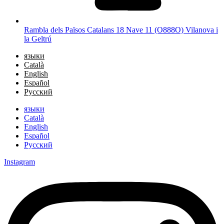
Rambla dels Països Catalans 18 Nave 11 (O888O) Vilanova i
la Geltrú
языки
Català
English
Español
Русский
языки
Català
English
Español
Русский
Instagram