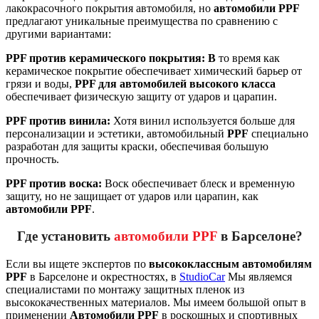
лакокрасочного покрытия автомобиля, но
автомобили PPF
предлагают уникальные преимущества по сравнению с
другими вариантами:
PPF против керамического покрытия: В
то время как
керамическое покрытие обеспечивает химический барьер от
грязи и воды,
PPF для автомобилей высокого класса
обеспечивает физическую защиту от ударов и царапин.
PPF против винила:
Хотя винил используется больше для
персонализации и эстетики, автомобильный
PPF
специально
разработан для защиты краски, обеспечивая большую
прочность.
PPF против воска:
Воск обеспечивает блеск и временную
защиту, но не защищает от ударов или царапин, как
автомобили PPF
.
Где установить
автомобили PPF
в Барселоне?
Если вы ищете экспертов по
высококлассным автомобилям
PPF
в Барселоне и окрестностях, в
StudioCar
Мы являемся
специалистами по монтажу защитных пленок из
высококачественных материалов. Мы имеем большой опыт в
применении
Автомобили PPF
в роскошных и спортивных