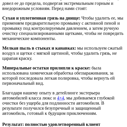
довел ее до предела, подвергая экстремальным горным и
внедорожным условиям. Перед нами стоят:
Сухая и уплотненная грязь на днище:
Чтобы удалить ее, мы
применяем предварительную промывку с активной пеной и
промывку под контролируемым давлением, а затем ручную
очистку специализированными щетками, чтобы не повредить
механические компоненты.
Мелкая пыль в стыках и канавках:
мы используем сжатый
воздух и щетки с мягкой щетиной, чтобы удалить грязь, не
царапая краску.
Минеральные остатки прилипли к краске:
была
использована химическая обработка обеззараживания, за
которой последовала легкая полировка, чтобы вернуть ей
первоначальный вид.
Благодаря нашему опыту в детейлинге экстерьера
автомобилей класса люкс и
4×4
, мы добиваемся глубокой
очистки без ущерба для подлинности автомобиля. В
результате получился безупречный и защищенный
автомобиль, готовый к будущим приключениям.
Результат: полностью удовлетворенный клиент