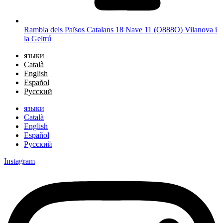
Rambla dels Països Catalans 18 Nave 11 (O888O) Vilanova i
la Geltrú
языки
Català
English
Español
Русский
языки
Català
English
Español
Русский
Instagram