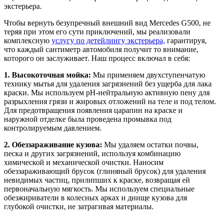
экстерьера.
Чтобы вернуть безупречный внешний вид Mercedes G500, не
теряя при этом его сути приключений, мы реализовали
комплексную
услугу по детейлингу экстерьера,
гарантируя,
что каждый сантиметр автомобиля получит то внимание,
которого он заслуживает. Наш процесс включал в себя:
1. Высокоточная мойка:
Мы применяем двухступенчатую
технику мытья для удаления загрязнений без ущерба для лака
краски. Мы используем pH-нейтральную активную пену для
разрыхления грязи и жировых отложений на теле и под телом.
Для предотвращения появления царапин на краске и
наружной отделке была проведена промывка под
контролируемым давлением.
2. Обеззараживание кузова:
Мы удаляем остатки почвы,
песка и других загрязнений, используя комбинацию
химической и механической очистки. Наносим
обеззараживающий брусок (глиняный брусок) для удаления
невидимых частиц, прилипших к краске, возвращая ей
первоначальную мягкость. Мы используем специальные
обезжириватели в колесных арках и днище кузова для
глубокой очистки, не затрагивая материалы.