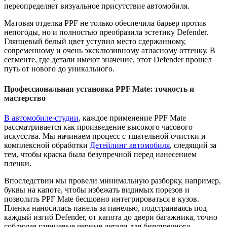
переопределяет визуальное присутствие автомобиля.
Матовая отделка PPF не только обеспечила барьер против
непогоды, но и полностью преобразила эстетику Defender.
Глянцевый белый цвет уступил место сдержанному,
современному и очень эксклюзивному атласному оттенку. В
сегменте, где детали имеют значение, этот Defender прошел
путь от нового до уникального.
Профессиональная установка PPF Mate: точность и
мастерство
В автомобиле-студии
, каждое применение PPF Mate
рассматривается как произведение высокого часового
искусства. Мы начинаем процесс с тщательной очистки и
комплексной обработки
Детейлинг автомобиля
, следящий за
тем, чтобы краска была безупречной перед нанесением
пленки.
Впоследствии мы провели минимальную разборку, например,
буквы на капоте, чтобы избежать видимых порезов и
позволить PPF Mate бесшовно интегрироваться в кузов.
Пленка наносилась панель за панелью, подстраиваясь под
каждый изгиб Defender, от капота до двери багажника, точно
соблюдая глянцевые черные детали для безупречного