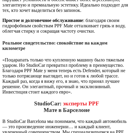
элегантную и премиальную эстетику. Идеально подходит для
тех, кто хочет выделиться без запинок.
Простое и долговечное обслуживание
: благодаря своим
гидрофобным свойствам PPF Mate отталкивает грязь и воду,
облегчая стирку и сокращая частоту очистки.
Реальное свидетельство: спокойствие на каждом
километре
«Поцарапать только что купленную машину было тяжелым
ударом. Но StudioCar превратил проблему в преимущество.
Благодаря PPF Mate у меня теперь есть Defender, который не
только потрясающе выглядит, но и готов к любой трассе.
Каждый раз, когда я вижу его, я знаю, что принял лучшее
решение. Он элегантный, прочный и эксклюзивный.
Инвестиция стоит каждого евро».
StudioCar:
эксперты PPF
Мате в Барселоне
В StudioCar Barcelona мы понимаем, что каждый автомобиль
— это произведение инженерии… и каждый клиент,
увлеченный совершенством. Мы специализируемся на PPF