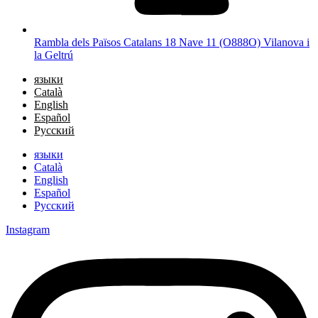
Rambla dels Països Catalans 18 Nave 11 (O888O) Vilanova i
la Geltrú
языки
Català
English
Español
Русский
языки
Català
English
Español
Русский
Instagram