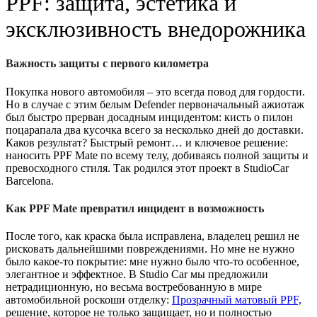
PPF: защита, эстетика и
эксклюзивность внедорожника
Важность защиты с первого километра
Покупка нового автомобиля – это всегда повод для гордости.
Но в случае с этим белым Defender первоначальный ажиотаж
был быстро прерван досадным инцидентом: кисть о пилон
поцарапала два кусочка всего за несколько дней до доставки.
Каков результат? Быстрый ремонт… и ключевое решение:
наносить PPF Mate по всему телу, добиваясь полной защиты и
превосходного стиля. Так родился этот проект в StudioCar
Barcelona.
Как PPF Mate превратил инцидент в возможность
После того, как краска была исправлена, владелец решил не
рисковать дальнейшими повреждениями. Но мне не нужно
было какое-то покрытие: мне нужно было что-то особенное,
элегантное и эффектное. В Studio Car мы предложили
нетрадиционную, но весьма востребованную в мире
автомобильной роскоши отделку:
Прозрачный матовый PPF,
решение, которое не только защищает, но и полностью