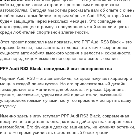
заботы, детализации и страсти к роскошным и спортивным
автомобилям. Сегодня мы хотим рассказать вам об опыте с очень
особенным автомобилем: вторым чёрным Audi RS3, который мы
будем защищать через несколько месяцев. Это совпадение,
подтверждающее огромную популярность этой модели и цвета
среди любителей спортивной элегантности.
Этот проект позволил нам показать, что PPF Audi RS3 Black – это
гораздо больше, чем защитная пленка: это ключ к сохранению
сущности автомобиля высокого уровня в целости и сохранности,
даже перед лицом вызовов повседневного использования.
PPF Audi RS3 Black: невидимый щит совершенства
Черный Audi RS3 – это автомобиль, который излучает характер и
мощь в каждой линии кузова. Но его привлекательный дизайн
также делает его магнитом для образов… и риски. Царапины,
трение, насекомые, удары камней и даже износ, вызванный
ультрафиолетовыми лучами, могут со временем испортить вашу
отделку.
Именно здесь в игру вступает PPF Audi RS3 Black, современная
прозрачная защитная пленка, которая действует как вторая кожа
автомобиля. Его функция двояка: защищать, не изменяя эстетики,
и в то же время усиливать естественный блеск краски.