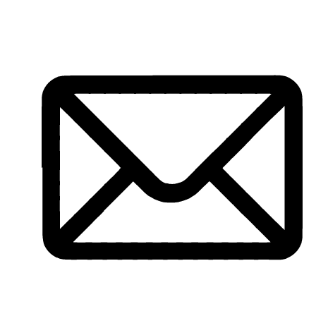
Ir
al
contenido