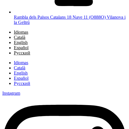
Rambla dels Països Catalans 18 Nave 11 (O888O) Vilanova i
la Geltrú
Idiomas
Català
English
Español
Русский
Idiomas
Català
English
Español
Русский
Instagram