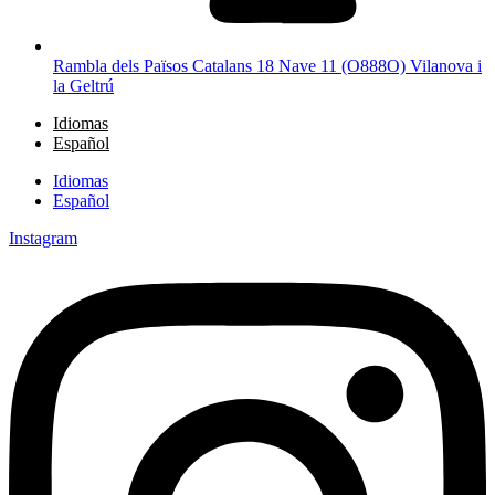
Rambla dels Països Catalans 18 Nave 11 (O888O) Vilanova i
la Geltrú
Idiomas
Español
Idiomas
Español
Instagram