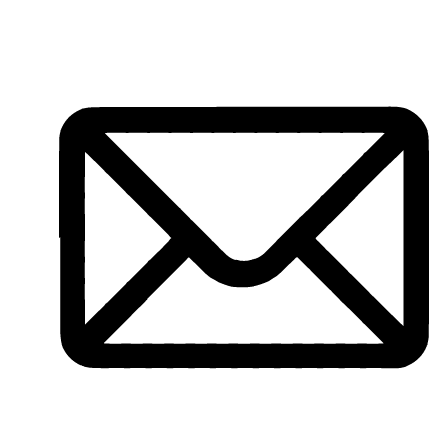
Ir
al
contenido