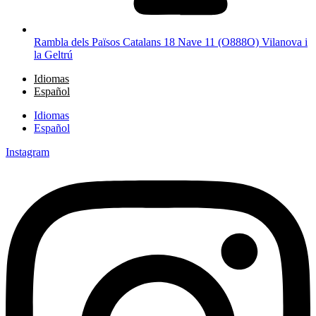
Rambla dels Països Catalans 18 Nave 11 (O888O) Vilanova i
la Geltrú
Idiomas
Español
Idiomas
Español
Instagram