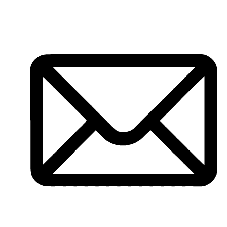
Ir
al
contenido