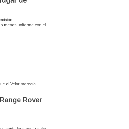
lugar de
ecisión.
do menos uniforme con el
que el Velar merecía
r Range Rover
arse cuidadosamente antes