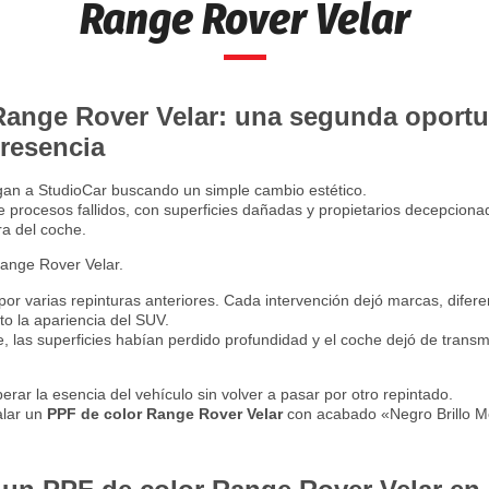
Range Rover Velar
Range Rover Velar: una segunda oportu
presencia
egan a StudioCar buscando un simple cambio estético.
 procesos fallidos, con superficies dañadas y propietarios decepciona
ra del coche.
Range Rover Velar.
or varias repinturas anteriores. Cada intervención dejó marcas, difere
o la apariencia del SUV.
me, las superficies habían perdido profundidad y el coche dejó de transmi
perar la esencia del vehículo sin volver a pasar por otro repintado.
alar un
PPF de color Range Rover Velar
con acabado «Negro Brillo M