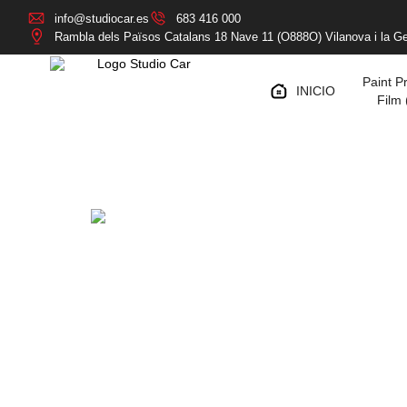
info@studiocar.es
683 416 000
Rambla dels Països Catalans 18 Nave 11 (O888O) Vilanova i la Ge
Paint P
INICIO
Film