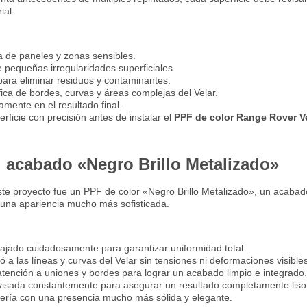
ial.
 de paneles y zonas sensibles.
e pequeñas irregularidades superficiales.
ara eliminar residuos y contaminantes.
ica de bordes, curvas y áreas complejas del Velar.
amente en el resultado final.
rficie con precisión antes de instalar el
PPF de color Range Rover V
l acabado «Negro Brillo Metalizado»
este proyecto fue un PPF de color «Negro Brillo Metalizado», un acaba
 y una apariencia mucho más sofisticada.
ajado cuidadosamente para garantizar uniformidad total.
ó a las líneas y curvas del Velar sin tensiones ni deformaciones visibles
atención a uniones y bordes para lograr un acabado limpio e integrado.
evisada constantemente para asegurar un resultado completamente liso 
cería con una presencia mucho más sólida y elegante.