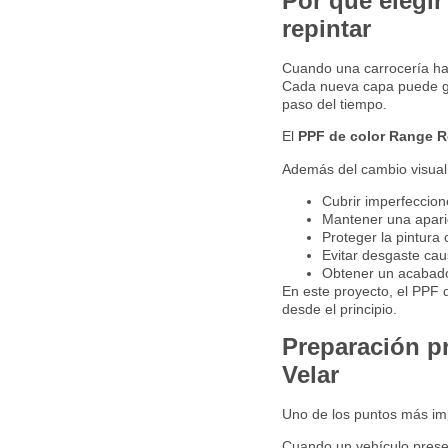
Por qué elegir
repintar
Cuando una carrocería ha s
Cada nueva capa puede ge
paso del tiempo.
El
PPF de color Range R
Además del cambio visual 
Cubrir imperfeccion
Mantener una aparie
Proteger la pintura 
Evitar desgaste ca
Obtener un acabado
En este proyecto, el PPF d
desde el principio.
Preparación pr
Velar
Uno de los puntos más imp
Cuando un vehículo prese