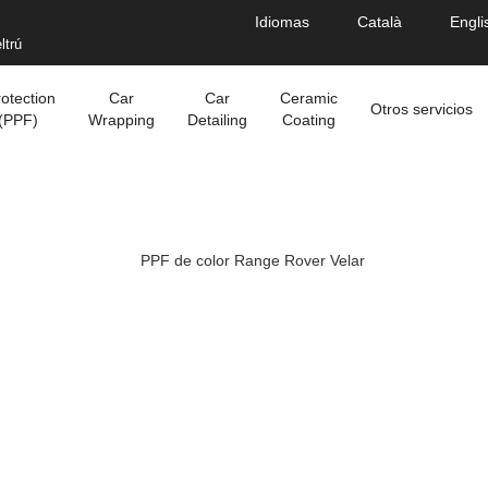
Idiomas
Català
Engli
ltrú
rotection
Car
Car
Ceramic
Otros servicios
 (PPF)
Wrapping
Detailing
Coating