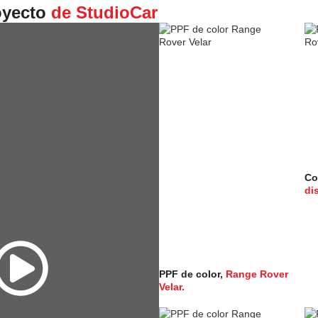
oyecto
de StudioCar
Co
di
PPF de color,
Range Rover
Velar.