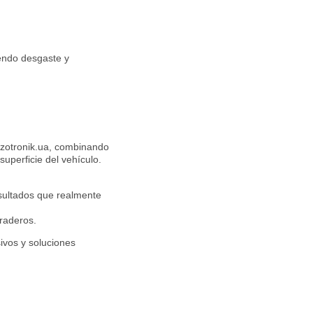
endo desgaste y
izotronik.ua, combinando
uperficie del vehículo.
sultados que realmente
raderos.
ivos y soluciones