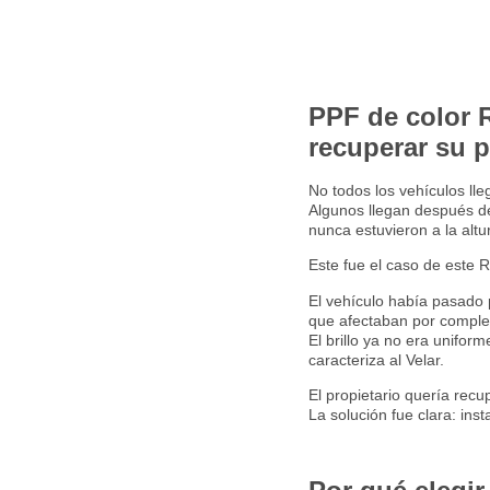
PPF de color 
recuperar su 
No todos los vehículos ll
Algunos llegan después de
nunca estuvieron a la altu
Este fue el caso de este 
El vehículo había pasado p
que afectaban por complet
El brillo ya no era unifor
caracteriza al Velar.
El propietario quería recu
La solución fue clara: inst