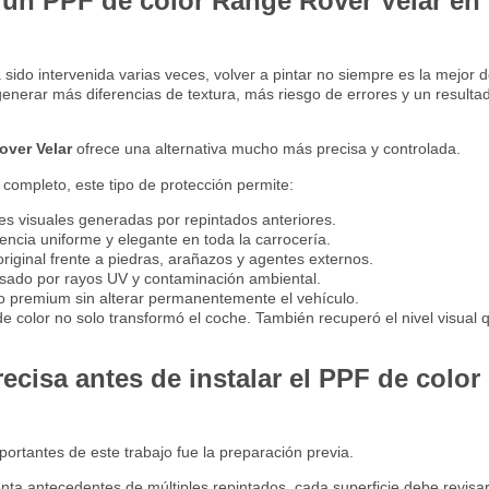
 un PPF de color Range Rover Velar en 
ido intervenida varias veces, volver a pintar no siempre es la mejor d
nerar más diferencias de textura, más riesgo de errores y un resulta
over Velar
ofrece una alternativa mucho más precisa y controlada.
completo, este tipo de protección permite:
es visuales generadas por repintados anteriores.
ncia uniforme y elegante en toda la carrocería.
original frente a piedras, arañazos y agentes externos.
usado por rayos UV y contaminación ambiental.
 premium sin alterar permanentemente el vehículo.
e color no solo transformó el coche. También recuperó el nivel visual 
ecisa antes de instalar el PPF de colo
ortantes de este trabajo fue la preparación previa.
nta antecedentes de múltiples repintados, cada superficie debe revis