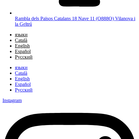
Rambla dels Països Catalans 18 Nave 11 (O888O) Vilanova i
la Geltrú
языки
Català
English
Español
Русский
языки
Català
English
Español
Русский
Instagram