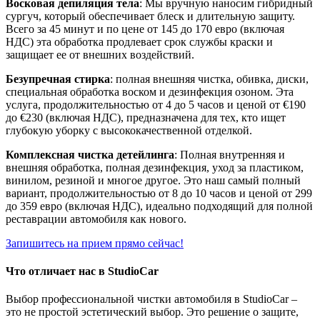
Восковая депиляция тела
: Мы вручную наносим гибридный
сургуч, который обеспечивает блеск и длительную защиту.
Всего за 45 минут и по цене от 145 до 170 евро (включая
НДС) эта обработка продлевает срок службы краски и
защищает ее от внешних воздействий.
Безупречная стирка
: полная внешняя чистка, обивка, диски,
специальная обработка воском и дезинфекция озоном. Эта
услуга, продолжительностью от 4 до 5 часов и ценой от €190
до €230 (включая НДС), предназначена для тех, кто ищет
глубокую уборку с высококачественной отделкой.
Комплексная чистка детейлинга
: Полная внутренняя и
внешняя обработка, полная дезинфекция, уход за пластиком,
винилом, резиной и многое другое. Это наш самый полный
вариант, продолжительностью от 8 до 10 часов и ценой от 299
до 359 евро (включая НДС), идеально подходящий для полной
реставрации автомобиля как нового.
Запишитесь на прием прямо сейчас!
Что отличает нас в StudioCar
Выбор профессиональной чистки автомобиля в StudioCar –
это не простой эстетический выбор. Это решение о защите,