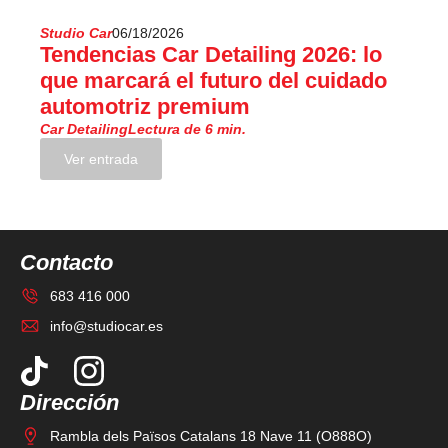
Studio Car
06/18/2026
Tendencias Car Detailing 2026: lo
que marcará el futuro del cuidado
automotriz premium
Car Detailing
Lectura de 6 min.
Ver entrada
Contacto
683 416 000
info@studiocar.es
Dirección
Rambla dels Països Catalans 18 Nave 11 (O888O)