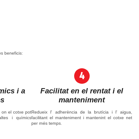
s beneficis:
mics i a
Facilitat en el rentat i el
es
manteniment
, on el cotxe pot
Redueix l' adherència de la brutícia i l' aigua,
ltes i químics
facilitant el manteniment i mantenint el cotxe net
per més temps.