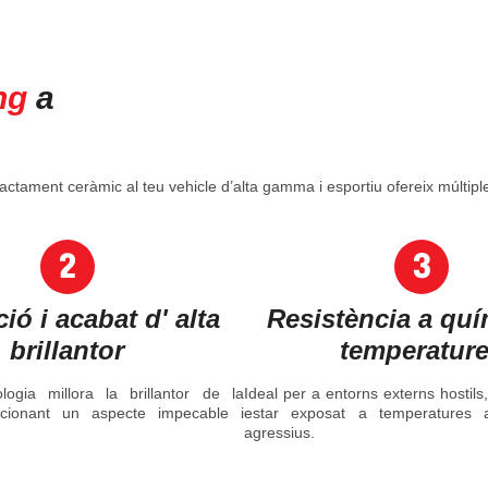
ng
a
ractament ceràmic al teu vehicle d’alta gamma i esportiu ofereix múltiple
ió i acabat d' alta
Resistència a quí
brillantor
temperatur
ogia millora la brillantor de la
Ideal per a entorns externs hostils
orcionant un aspecte impecable i
estar exposat a temperatures a
agressius.