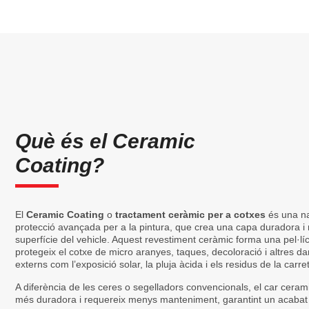
Què és el Ceramic
Coating?
El
Ceramic Coating
o
tractament ceràmic per a cotxes
és una na
protecció avançada per a la pintura, que crea una capa duradora i r
superfície del vehicle. Aquest revestiment ceràmic forma una pel·
protegeix el cotxe de micro aranyes, taques, decoloració i altres d
externs com l’exposició solar, la pluja àcida i els residus de la carre
A diferència de les ceres o segelladors convencionals, el car ceram
més duradora i requereix menys manteniment, garantint un acabat bri