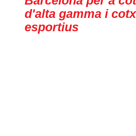
Barcelona per a co
d'alta gamma i cot
esportius
El nostre tractament ceràmic avançat ofereix una capa du
resistent a aranyes i d’alta brillantor, dissenyada per pres
l’elegància del teu cotxe de luxe i complementar la protecc
cotxe esportiu.