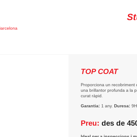
 Ceramic Coating Barcelona a
St
Barcelona
per adaptar-
cció estàndard fins a
TOP COAT
Proporciona un recobriment 
una brillantor profunda a la
curat ràpid.
Garantia:
1 any.
Duresa:
9H
Preu:
des de 45
Ideal per a inspeccions i m