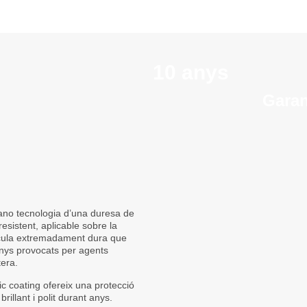
10 anys
Garan
no tecnologia d’una duresa de
esistent, aplicable sobre la
lícula extremadament dura que
anys provocats per agents
tera.
ic coating ofereix una protecció
llant i polit durant anys.