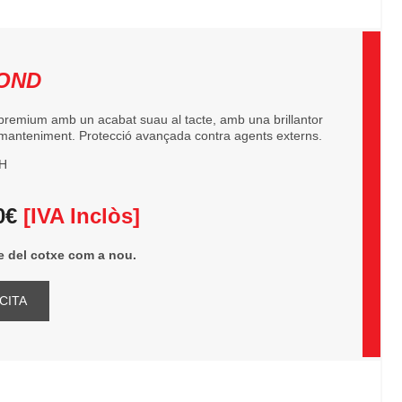
OND
premium amb un acabat suau al tacte, amb una brillantor
x manteniment. Protecció avançada contra agents externs.
H
0€
[IVA Inclòs]
te del cotxe com a nou.
CITA