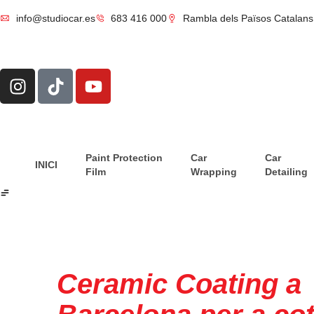
info@studiocar.es
683 416 000
Rambla dels Països Catalans 
Paint Protection
Car
Car
INICI
Film
Wrapping
Detailing
Studio Car
Ceramic Coating a