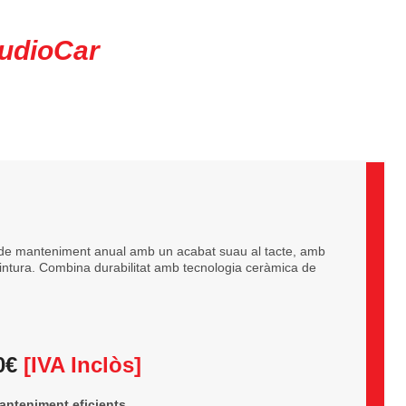
udioCar
de manteniment anual amb un acabat suau al tacte, amb
 pintura. Combina durabilitat amb tecnologia ceràmica de
0€
[IVA Inclòs]
anteniment eficients.