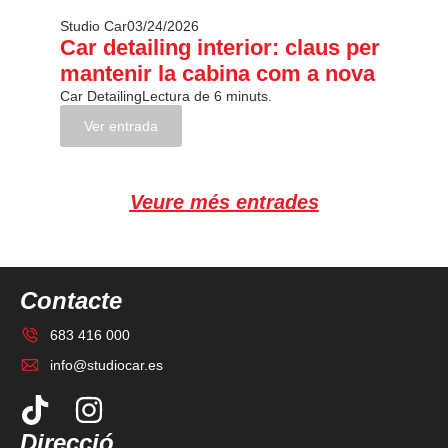
Studio Car
03/24/2026
Car detailing interior: claus per
mantenir la cabina com a nova
Car Detailing
Lectura de 6 minuts.
Ver entrada
Veure més entrades
Contacte
683 416 000
info@studiocar.es
Direcció