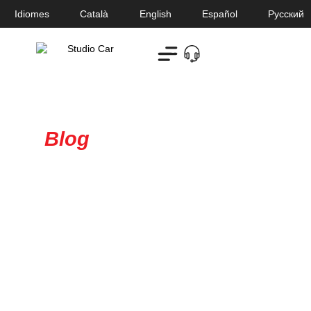
Idiomes
Català
English
Español
Русский
Studio Car
Blog