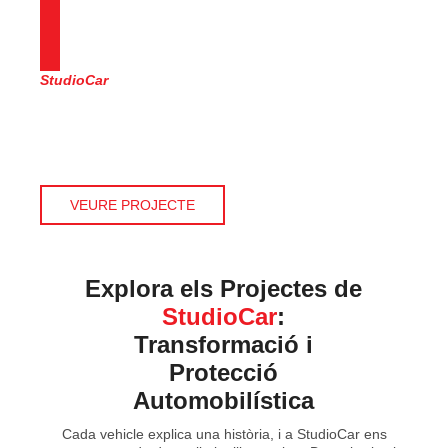
StudioCar
05/11/2026
Abans i després del PPF de
color Range Rover Velar
VEURE PROJECTE
Explora els Projectes de
StudioCar
:
Transformació i
Protecció
Automobilística
Cada vehicle explica una història, i a StudioCar ens