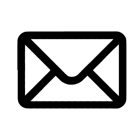
Vés
al
contingut