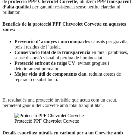
de
protecció PPF Chevrolet Corvette
, utilitzem
PPF transparent
d’alta qualitat
per garantir resistència sense perdre claredat ni
brillantor.
Beneficis de la protecció PPF Chevrolet Corvette en aquestes
zones:
Prevenció d’ aranyes i microimpactes
causats per gravilla,
pols i residus de l’ asfalt.
Conservació total de la transparència
en fars i parabrises,
sense distorsió visual ni pèrdua de lluminositat.
Protecció enfront de raigs UV
, evitant grogues i
deteriorament prematur.
Major vida útil de components clau
, reduint costos de
reparació o substitució.
El resultat és una protecció invisible que actua com un escut,
permetent gaudir del Corvette amb total tranquil·litat.
Protecció PPF Chevrolet Corvette
Detalls esportius: miralls en carboni per a un Corvette amb