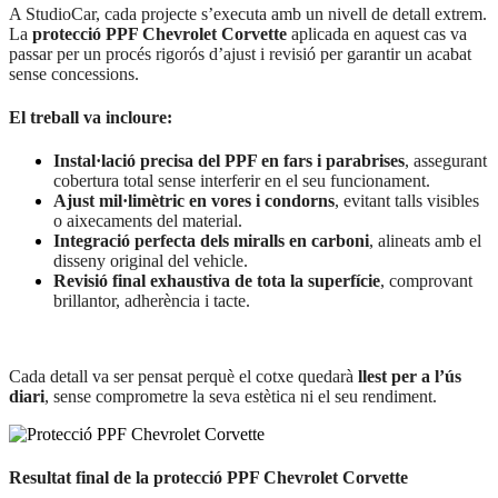
A StudioCar, cada projecte s’executa amb un nivell de detall extrem.
La
protecció PPF Chevrolet Corvette
aplicada en aquest cas va
passar per un procés rigorós d’ajust i revisió per garantir un acabat
sense concessions.
El treball va incloure:
Instal·lació precisa del PPF en fars i parabrises
, assegurant
cobertura total sense interferir en el seu funcionament.
Ajust mil·limètric en vores i condorns
, evitant talls visibles
o aixecaments del material.
Integració perfecta dels miralls en carboni
, alineats amb el
disseny original del vehicle.
Revisió final exhaustiva de tota la superfície
, comprovant
brillantor, adherència i tacte.
Cada detall va ser pensat perquè el cotxe quedarà
llest per a l’ús
diari
, sense comprometre la seva estètica ni el seu rendiment.
Resultat final de la protecció PPF Chevrolet Corvette