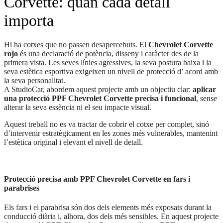
Corvette: quan cada detall
importa
Hi ha cotxes que no passen desapercebuts. El
Chevrolet Corvette
rojo
és una declaració de potència, disseny i caràcter des de la
primera vista. Les seves línies agressives, la seva postura baixa i la
seva estètica esportiva exigeixen un nivell de protecció d’ acord amb
la seva personalitat.
A StudioCar, abordem aquest projecte amb un objectiu clar:
aplicar
una protecció PPF Chevrolet Corvette precisa i funcional
, sense
alterar la seva essència ni el seu impacte visual.
Aquest treball no es va tractar de cobrir el cotxe per complet, sinó
d’intervenir estratègicament en les zones més vulnerables, mantenint
l’estètica original i elevant el nivell de detall.
Protecció precisa amb PPF Chevrolet Corvette en fars i
parabrises
Els fars i el parabrisa són dos dels elements més exposats durant la
conducció diària i, alhora, dos dels més sensibles. En aquest projecte