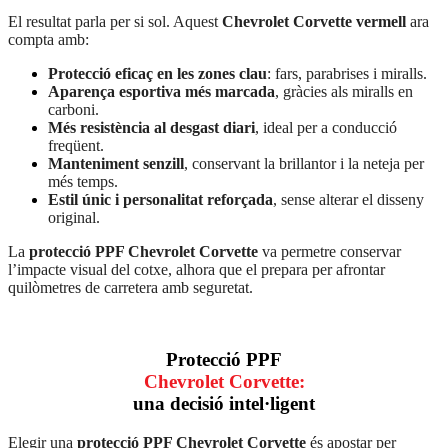
El resultat parla per si sol. Aquest
Chevrolet Corvette vermell
ara
compta amb:
Protecció eficaç en les zones clau
: fars, parabrises i miralls.
Aparença esportiva més marcada
, gràcies als miralls en
carboni.
Més resistència al desgast diari
, ideal per a conducció
freqüent.
Manteniment senzill
, conservant la brillantor i la neteja per
més temps.
Estil únic i personalitat reforçada
, sense alterar el disseny
original.
La
protecció PPF Chevrolet Corvette
va permetre conservar
l’impacte visual del cotxe, alhora que el prepara per afrontar
quilòmetres de carretera amb seguretat.
Protecció PPF
Chevrolet Corvette:
una decisió intel·ligent
Elegir una
protecció PPF Chevrolet Corvette
és apostar per