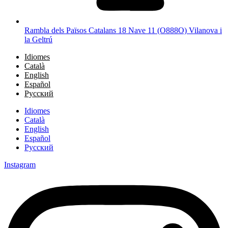
Rambla dels Països Catalans 18 Nave 11 (O888O) Vilanova i
la Geltrú
Idiomes
Català
English
Español
Русский
Idiomes
Català
English
Español
Русский
Instagram