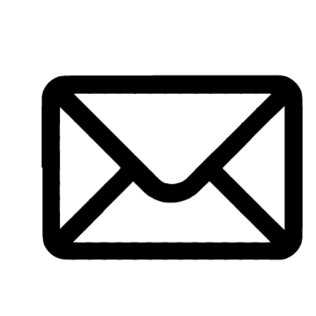
Vés
al
contingut