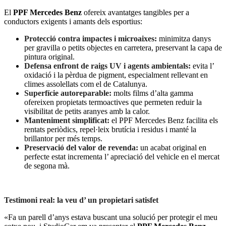
El
PPF Mercedes Benz
ofereix avantatges tangibles per a
conductors exigents i amants dels esportius:
Protecció contra impactes i microaixes:
minimitza danys
per gravilla o petits objectes en carretera, preservant la capa de
pintura original.
Defensa enfront de raigs UV i agents ambientals:
evita l’
oxidació i la pèrdua de pigment, especialment rellevant en
climes assolellats com el de Catalunya.
Superfície autoreparable:
molts films d’alta gamma
ofereixen propietats termoactives que permeten reduir la
visibilitat de petits aranyes amb la calor.
Manteniment simplificat:
el PPF Mercedes Benz facilita els
rentats periòdics, repel·leix brutícia i residus i manté la
brillantor per més temps.
Preservació del valor de revenda:
un acabat original en
perfecte estat incrementa l’ apreciació del vehicle en el mercat
de segona mà.
Testimoni real: la veu d’ un propietari satisfet
«Fa un parell d’anys estava buscant una solució per protegir el meu