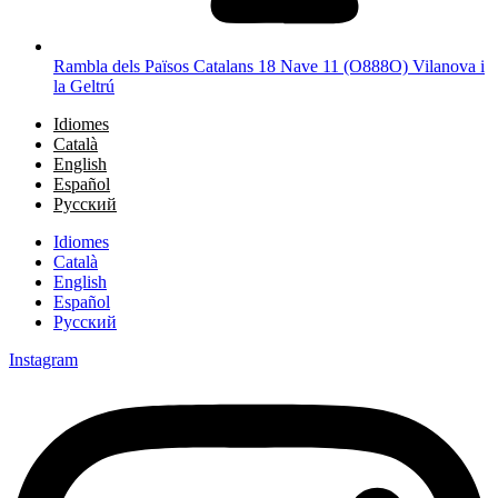
Rambla dels Països Catalans 18 Nave 11 (O888O) Vilanova i
la Geltrú
Idiomes
Català
English
Español
Русский
Idiomes
Català
English
Español
Русский
Instagram