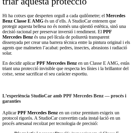
triar aquesta protecció
Hi ha cotxes que desperten orgull a cada quilòmetre; el
Mercedes
Benz Classe E AMG
és un d’ells. A StudioCar entenem que
protegir aquesta bellesa no és només una qüestió estètica, sinó una
decisió racional per preservar inversió i rendiment. El
PPF
Mercedes Benz
és una pel·lícula de poliuretà transparent
dissenyada per crear una barrera tècnica entre la pintura original i els
agents que malmeten l’acabat: pedres, insectes, abrasions i radiació
solar.
En decidir aplicar
PPF Mercedes Benz
en un Classe E AMG, estàs
triant una protecció invisible que respecta les línies i la brillantor del
cotxe, sense sacrificar el seu caràcter esportiu.
L’experiència StudioCar amb PPF Mercedes Benz — procés i
garanties
Aplicar
PPF Mercedes Benz
en un cotxe premium exigeix un
protocol rigorós. A StudioCar convertim cada instal·lació en un
procés artesanal recolzat per tecnologia de precisió: