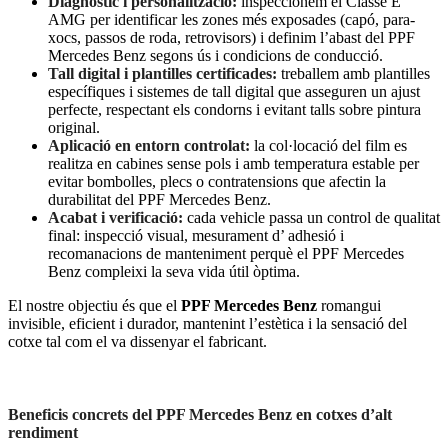
Diagnòstic i personalització:
inspeccionem el Classe E
AMG per identificar les zones més exposades (capó, para-
xocs, passos de roda, retrovisors) i definim l’abast del PPF
Mercedes Benz segons ús i condicions de conducció.
Tall digital i plantilles certificades:
treballem amb plantilles
específiques i sistemes de tall digital que asseguren un ajust
perfecte, respectant els condorns i evitant talls sobre pintura
original.
Aplicació en entorn controlat:
la col·locació del film es
realitza en cabines sense pols i amb temperatura estable per
evitar bombolles, plecs o contratensions que afectin la
durabilitat del PPF Mercedes Benz.
Acabat i verificació:
cada vehicle passa un control de qualitat
final: inspecció visual, mesurament d’ adhesió i
recomanacions de manteniment perquè el PPF Mercedes
Benz compleixi la seva vida útil òptima.
El nostre objectiu és que el
PPF Mercedes Benz
romangui
invisible, eficient i durador, mantenint l’estètica i la sensació del
cotxe tal com el va dissenyar el fabricant.
Beneficis concrets del PPF Mercedes Benz en cotxes d’alt
rendiment