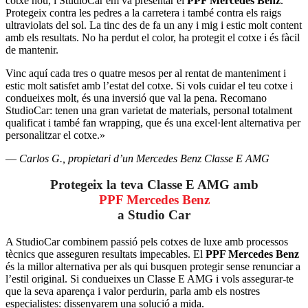
cotxe nou, i StudioCar em va presentar el
PPF Mercedes Benz
.
Protegeix contra les pedres a la carretera i també contra els raigs
ultraviolats del sol. La tinc des de fa un any i mig i estic molt content
amb els resultats. No ha perdut el color, ha protegit el cotxe i és fàcil
de mantenir.
Vinc aquí cada tres o quatre mesos per al rentat de manteniment i
estic molt satisfet amb l’estat del cotxe. Si vols cuidar el teu cotxe i
condueixes molt, és una inversió que val la pena. Recomano
StudioCar: tenen una gran varietat de materials, personal totalment
qualificat i també fan wrapping, que és una excel·lent alternativa per
personalitzar el cotxe.»
—
Carlos G., propietari d’un Mercedes Benz Classe E AMG
Protegeix la teva Classe E AMG amb
PPF Mercedes Benz
a Studio Car
A StudioCar combinem passió pels cotxes de luxe amb processos
tècnics que asseguren resultats impecables. El
PPF Mercedes Benz
és la millor alternativa per als qui busquen protegir sense renunciar a
l’estil original. Si condueixes un Classe E AMG i vols assegurar-te
que la seva aparença i valor perdurin, parla amb els nostres
especialistes: dissenyarem una solució a mida.