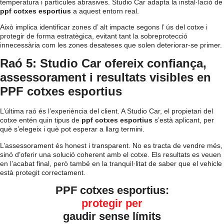
temperatura i partícules abrasives. Studio Car adapta la instal·lació de
ppf cotxes esportius
a aquest entorn real.
Això implica identificar zones d’ alt impacte segons l’ ús del cotxe i
protegir de forma estratègica, evitant tant la sobreprotecció
innecessària com les zones desateses que solen deteriorar-se primer.
Raó 5: Studio Car ofereix confiança,
assessorament i resultats visibles en
PPF cotxes esportius
L’última raó és l’experiència del client. A Studio Car, el propietari del
cotxe entén quin tipus de
ppf cotxes esportius
s’està aplicant, per
què s’elegeix i què pot esperar a llarg termini.
L’assessorament és honest i transparent. No es tracta de vendre més,
sinó d’oferir una solució coherent amb el cotxe. Els resultats es veuen
en l’acabat final, però també en la tranquil·litat de saber que el vehicle
està protegit correctament.
PPF cotxes esportius:
protegir per
gaudir sense límits