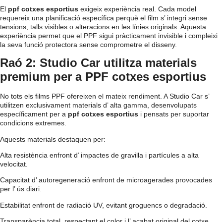
El
ppf cotxes esportius
exigeix experiència real. Cada model
requereix una planificació específica perquè el film s’ integri sense
tensions, talls visibles o alteracions en les línies originals. Aquesta
experiència permet que el PPF sigui pràcticament invisible i compleixi
la seva funció protectora sense comprometre el disseny.
Raó 2: Studio Car utilitza materials
premium per a PPF cotxes esportius
No tots els films PPF ofereixen el mateix rendiment. A Studio Car s’
utilitzen exclusivament materials d’ alta gamma, desenvolupats
específicament per a
ppf cotxes esportius
i pensats per suportar
condicions extremes.
Aquests materials destaquen per:
Alta resistència enfront d’ impactes de gravilla i partícules a alta
velocitat.
Capacitat d’ autoregeneració enfront de microagerades provocades
per l’ ús diari.
Estabilitat enfront de radiació UV, evitant groguencs o degradació.
Transparència total, respectant el color i l’ acabat original del cotxe.