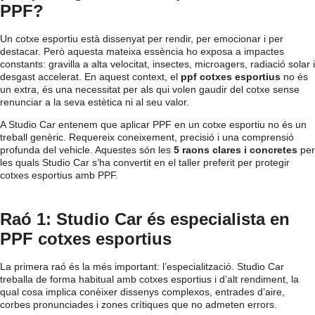
PPF?
Un cotxe esportiu està dissenyat per rendir, per emocionar i per
destacar. Però aquesta mateixa essència ho exposa a impactes
constants: gravilla a alta velocitat, insectes, microagers, radiació solar i
desgast accelerat. En aquest context, el
ppf cotxes esportius
no és
un extra, és una necessitat per als qui volen gaudir del cotxe sense
renunciar a la seva estètica ni al seu valor.
A Studio Car entenem que aplicar PPF en un cotxe esportiu no és un
treball genèric. Requereix coneixement, precisió i una comprensió
profunda del vehicle. Aquestes són les
5 raons clares i concretes
per
les quals Studio Car s’ha convertit en el taller preferit per protegir
cotxes esportius amb PPF.
Raó 1: Studio Car és especialista en
PPF cotxes esportius
La primera raó és la més important: l’especialització. Studio Car
treballa de forma habitual amb cotxes esportius i d’alt rendiment, la
qual cosa implica conèixer dissenys complexos, entrades d’aire,
corbes pronunciades i zones crítiques que no admeten errors.