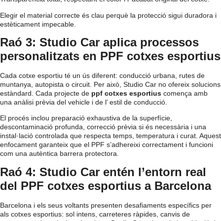
Elegir el material correcte és clau perquè la protecció sigui duradora i
estèticament impecable.
Raó 3: Studio Car aplica processos
personalitzats en PPF cotxes esportius
Cada cotxe esportiu té un ús diferent: conducció urbana, rutes de
muntanya, autopista o circuit. Per això, Studio Car no ofereix solucions
estàndard. Cada projecte de
ppf cotxes esportius
comença amb
una anàlisi prèvia del vehicle i de l’ estil de conducció.
El procés inclou preparació exhaustiva de la superfície,
descontaminació profunda, correcció prèvia si és necessària i una
instal·lació controlada que respecta temps, temperatura i curat. Aquest
enfocament garanteix que el PPF s’adhereixi correctament i funcioni
com una autèntica barrera protectora.
Raó 4: Studio Car entén l’entorn real
del PPF cotxes esportius a Barcelona
Barcelona i els seus voltants presenten desafiaments específics per
als cotxes esportius: sol intens, carreteres ràpides, canvis de