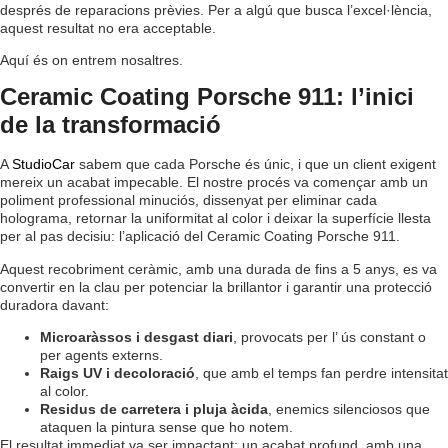
després de reparacions prèvies. Per a algú que busca l’excel·lència,
aquest resultat no era acceptable.
Aquí és on entrem nosaltres.
Ceramic Coating Porsche 911: l’inici
de la transformació
A
StudioCar
sabem que cada Porsche és únic, i que un client exigent
mereix un acabat impecable. El nostre procés va començar amb un
poliment professional minuciós, dissenyat per eliminar cada
holograma, retornar la uniformitat al color i deixar la superfície llesta
per al pas decisiu: l’aplicació del Ceramic Coating Porsche 911.
Aquest recobriment ceràmic, amb una durada de fins a 5 anys, es va
convertir en la clau per potenciar la brillantor i garantir una protecció
duradora davant:
Microaràssos i desgast diari
, provocats per l’ ús constant o
per agents externs.
Raigs UV i decoloració
, que amb el temps fan perdre intensitat
al color.
Residus de carretera i pluja àcida
, enemics silenciosos que
ataquen la pintura sense que ho notem.
El resultat immediat va ser impactant: un acabat profund, amb una