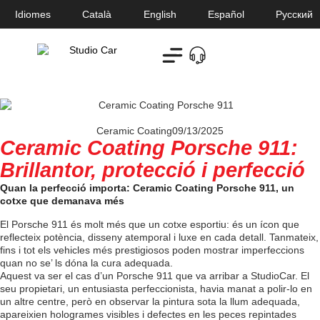
Idiomes
Català
English
Español
Русский
Ceramic Coating
09/13/2025
Ceramic Coating Porsche 911:
Brillantor, protecció i perfecció
Quan la perfecció importa: Ceramic Coating Porsche 911, un
cotxe que demanava més
El Porsche 911 és molt més que un cotxe esportiu: és un ícon que
reflecteix potència, disseny atemporal i luxe en cada detall. Tanmateix,
fins i tot els vehicles més prestigiosos poden mostrar imperfeccions
quan no se’ ls dóna la cura adequada.
Aquest va ser el cas d’un Porsche 911 que va arribar a StudioCar. El
seu propietari, un entusiasta perfeccionista, havia manat a polir-lo en
un altre centre, però en observar la pintura sota la llum adequada,
apareixien hologrames visibles i defectes en les peces repintades