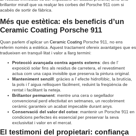
brillantor mirall que va realçar les corbes del Porsche 911 com si
acabés de sortir de fàbrica.
Més que estètica: els beneficis d’un
Ceramic Coating Porsche 911
Quan parlem d’aplicar un
Ceramic Coating
Porsche 911, no ens
referim només a estètica. Aquest tractament ofereix avantatges que es
tradueixen en tranquil·litat i valor a llarg termini:
Protecció avançada contra agents externs
: des de l’
exposició solar fins als residus de carretera, el revestiment
actua com una capa invisible que preserva la pintura original.
Manteniment senzill
: gràcies a l’ efecte hidrofòbic, la brutícia,
la pols i l’ aigua rellisquen fàcilment, reduint la freqüència de
rentat i facilitant la neteja.
Brillantor permanent
: mentre una cera o segellador
convencional perd efectivitat en setmanes, un recobriment
ceràmic garanteix un acabat impecable durant anys.
Conservació del valor del cotxe
: mantenir un Porsche 911 en
condicions perfectes és essencial per preservar la seva
exclusivitat i valor en el mercat.
El testimoni del propietari: confiança