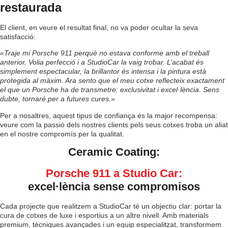
restaurada
El client, en veure el resultat final, no va poder ocultar la seva
satisfacció:
«Traje mi Porsche 911 perquè no estava conforme amb el treball
anterior. Volia perfecció i a StudioCar la vaig trobar. L’acabat és
simplement espectacular, la brillantor és intensa i la pintura està
protegida al màxim. Ara sento que el meu cotxe reflecteix exactament
el que un Porsche ha de transmetre: exclusivitat i excel·lència. Sens
dubte, tornaré per a futures cures.»
Per a nosaltres, aquest tipus de confiança és la major recompensa:
veure com la passió dels nostres clients pels seus cotxes troba un aliat
en el nostre compromís per la qualitat.
Ceramic Coating:
Porsche 911 a Studio Car:
excel·lència sense compromisos
Cada projecte que realitzem a StudioCar té un objectiu clar: portar la
cura de cotxes de luxe i esportius a un altre nivell. Amb materials
premium, tècniques avançades i un equip especialitzat, transformem