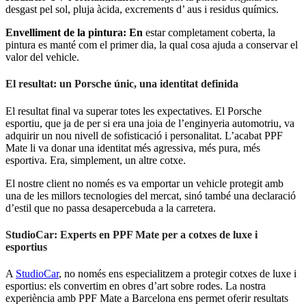
desgast pel sol, pluja àcida, excrements d’ aus i residus químics.
Envelliment de la pintura: En
estar completament coberta, la
pintura es manté com el primer dia, la qual cosa ajuda a conservar el
valor del vehicle.
El resultat: un Porsche únic, una identitat definida
El resultat final va superar totes les expectatives. El Porsche
esportiu, que ja de per si era una joia de l’enginyeria automotriu, va
adquirir un nou nivell de sofisticació i personalitat. L’acabat PPF
Mate li va donar una identitat més agressiva, més pura, més
esportiva. Era, simplement, un altre cotxe.
El nostre client no només es va emportar un vehicle protegit amb
una de les millors tecnologies del mercat, sinó també una declaració
d’estil que no passa desapercebuda a la carretera.
StudioCar: Experts en PPF Mate per a cotxes de luxe i
esportius
A
StudioCar
, no només ens especialitzem a protegir cotxes de luxe i
esportius: els convertim en obres d’art sobre rodes. La nostra
experiència amb PPF Mate a Barcelona ens permet oferir resultats