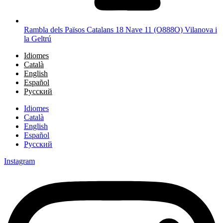
Rambla dels Països Catalans 18 Nave 11 (O888O) Vilanova i
la Geltrú
Idiomes
Català
English
Español
Русский
Idiomes
Català
English
Español
Русский
Instagram