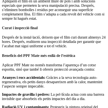
Apliquem el film en un ambient lliure de pols i amb solucions
especials que permeten la seva manipulació precisa. Després,
s’eliminen bombolles i residus per aconseguir una superfície
completament llisa. El film s’adapta a cada revolt del vehicle com si
sempre hi hagués estat.
Curat i inspecció final
Després de la instal·lació, deixem que el film curi durant almenys 24
hores. Després, realitzem una inspecció detallada per garantir que
l’acabat mat sigui uniforme a tot el vehicle.
Beneficis del PPF Mate més enllà de l’estètica
Aplicar PPF Mate no només transforma l’aparença d’un cotxe
esportiu, sinó que també li ofereix protecció avançada contra:
Aranyes i rocs accidentals:
Gràcies a la seva tecnologia auto-
regenerativa, els petits danys desapareixen amb la calor, mantenint
l’aspecte sempre impecable.
Impactes de gravilla i pedres:
La pel·lícula actua com una barrera
invisible que absorbeix els petits impactes del dia a dia.
Radiació UV i contaminants:
Protegeix la pintura original del