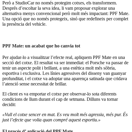
Però a StudioCar no només protegim cotxes, els transformem.
Després d’escoltar la seva idea, li vam proposar explorar una
alternativa menys convencional però molt més impactant: PPF Mate.
Una opció que no només protegeix, sinó que redefineix per complet
la presència del vehicle.
PPF Mate: un acabat que ho canvia tot
Per ajudar-lo a visualitzar l’efecte real, apliquem PPF Mate en una
secció del cotxe. El resultat va ser immediat: el Porsche va passar de
tenir un aspecte polit i brillant, a una estètica molt més sòbria,
esportiva i exclusiva. Les línies agressives del disseny van guanyar
profunditat, i el cotxe va adoptar una aparença satinada que cridava
l’atenció sense necessitat de brillar.
El client es va emportar el cotxe per observar-lo sota diferents
condicions de llum durant el cap de setmana. Dilluns va tornar
decidit:
«Vull el cotxe sencer en mat. Es veu molt més agressiu, més pur. És
just l’efecte que volia quan compré aquest esportiu.»
El procés d’ aplicació del PPF Mate