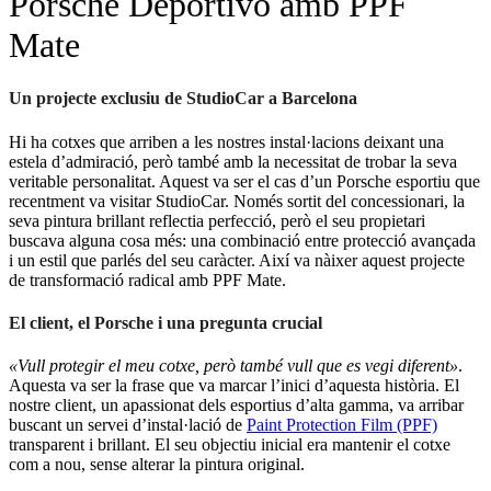
Porsche Deportivo amb PPF
Mate
Un projecte exclusiu de StudioCar a Barcelona
Hi ha cotxes que arriben a les nostres instal·lacions deixant una
estela d’admiració, però també amb la necessitat de trobar la seva
veritable personalitat. Aquest va ser el cas d’un Porsche esportiu que
recentment va visitar StudioCar. Només sortit del concessionari, la
seva pintura brillant reflectia perfecció, però el seu propietari
buscava alguna cosa més: una combinació entre protecció avançada
i un estil que parlés del seu caràcter. Així va nàixer aquest projecte
de transformació radical amb PPF Mate.
El client, el Porsche i una pregunta crucial
«Vull protegir el meu cotxe, però també vull que es vegi diferent»
.
Aquesta va ser la frase que va marcar l’inici d’aquesta història. El
nostre client, un apassionat dels esportius d’alta gamma, va arribar
buscant un servei d’instal·lació de
Paint Protection Film (PPF)
transparent i brillant. El seu objectiu inicial era mantenir el cotxe
com a nou, sense alterar la pintura original.