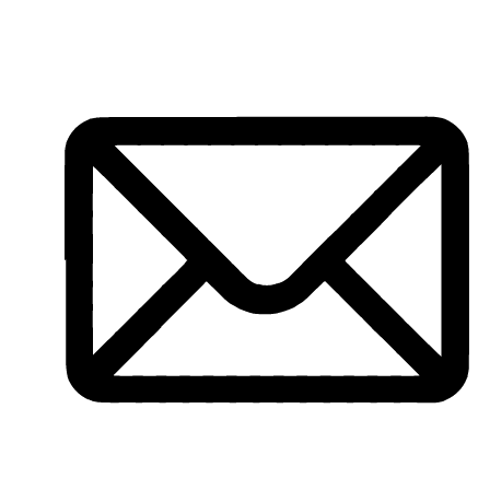
Vés
al
contingut