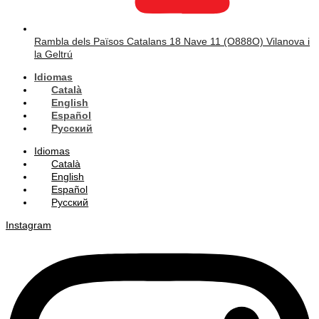
Rambla dels Països Catalans 18 Nave 11 (O888O) Vilanova i
la Geltrú
Idiomas
Català
English
Español
Русский
Idiomas
Català
English
Español
Русский
Instagram