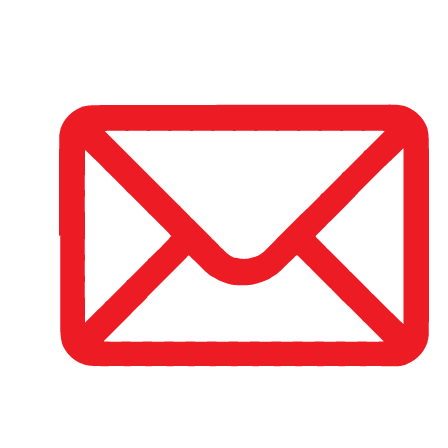
Ir
al
contenido