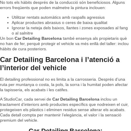
No tots els hàbits després de la conducció són beneficiosos. Alguns
errors freqüents que poden malmetre la pintura inclouen:
Utilitzar rentats automàtics amb raspalls agressius
Aplicar productes abrasius o ceres de baixa qualitat
Ignorar la neteja dels baixos, llantes i zones exposades al fang
o al salnitre
Un bon
Car Detailing Barcelona
també ensenya als propietaris què
no han de fer, perquè protegir el vehicle va més enllà del taller: inclou
hàbits de cura posteriors.
Car Detailing Barcelona i l’atenció a
l’interior del vehicle
El detailing professional no es limita a la carrosseria. Després d’una
ruta per muntanya o costa, la pols, la sorra i la humitat poden afectar
la tapisseria, els acabats i les catifes.
A StudioCar, cada servei de
Car Detailing Barcelona
inclou un
tractament d’interiors amb productes específics que nodreixen el cuir,
protegeixen els plàstics i eliminen residus sense alterar els acabats.
Cada detall compta per mantenir l’elegància, el valor i la sensació
premium del vehicle.
Car Detailing Barcelona: