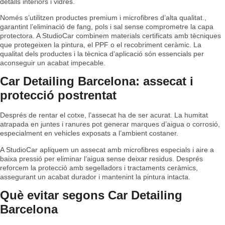
detalls interiors i vidres.
Només s’utilitzen productes premium i microfibres d’alta qualitat.
,
garantint l’eliminació de fang, pols i sal sense comprometre la capa
protectora. A StudioCar combinem materials certificats amb tècniques
que protegeixen la pintura, el PPF o el recobriment ceràmic. La
qualitat dels productes i la tècnica d’aplicació són essencials per
aconseguir un acabat impecable.
Car Detailing Barcelona: assecat i
protecció postrentat
Després de rentar el cotxe, l’assecat ha de ser acurat. La humitat
atrapada en juntes i ranures pot generar marques d’aigua o corrosió,
especialment en vehicles exposats a l’ambient costaner.
A StudioCar apliquem un assecat amb microfibres especials i aire a
baixa pressió per eliminar l’aigua sense deixar residus. Després
reforcem la protecció amb segelladors i tractaments ceràmics,
assegurant un acabat durador i mantenint la pintura intacta.
Què evitar segons Car Detailing
Barcelona