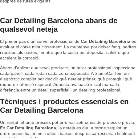
després de rutes exigents.
Car Detailing Barcelona abans de
qualsevol neteja
El primer pas d’un servei professional de
Car Detailing Barcelona
és
avaluar el cotxe minuciosament. La muntanya pot deixar fang, pedres
i residus als baixos, mentre que la costa pot depositar salnitre que
accelera la corrosió.
Abans d’aplicar qualsevol producte, un taller professional inspecciona
cada panell, cada roda i cada zona exposada. A StudioCar fem un
diagnòstic complet per decidir què netejar primer, què protegir i què
requereix atenció especial. Aquesta avaluació inicial marca la
diferència entre un detall superficial i un detailing professional.
Tècniques i productes essencials en
Car Detailing Barcelona
Un rentat fet amb presses pot arruïnar setmanes de protecció prèvia.
En
Car Detailing Barcelona
, la neteja es duu a terme seguint un
ordre específic: primer rodes i baixos, després carrosseria i finalment