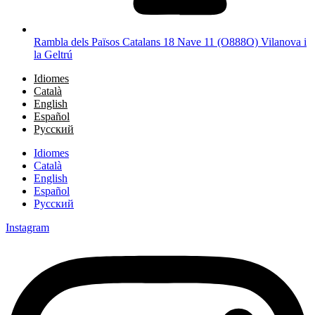
Rambla dels Països Catalans 18 Nave 11 (O888O) Vilanova i
la Geltrú
Idiomes
Català
English
Español
Русский
Idiomes
Català
English
Español
Русский
Instagram