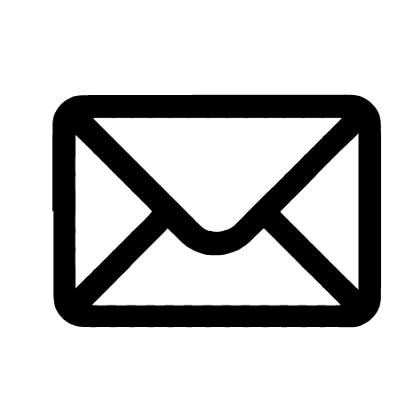
Vés
al
contingut